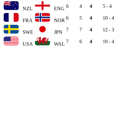
6
4
4
5 - 4
NZL
ENG
6
5
4
10 - 4
FRA
NOR
7
7
4
12 - 3
SWE
JPN
7
6
4
10 - 4
USA
WAL