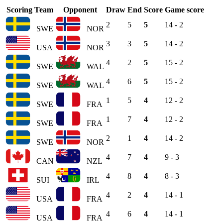
Scoring Team
Opponent
Draw
End
Score
Game score
2
5
5
14 - 2
SWE
NOR
3
3
5
14 - 2
USA
NOR
4
2
5
15 - 2
SWE
WAL
4
6
5
15 - 2
SWE
WAL
1
5
4
12 - 2
SWE
FRA
1
7
4
12 - 2
SWE
FRA
2
1
4
14 - 2
SWE
NOR
4
7
4
9 - 3
CAN
NZL
4
8
4
8 - 3
SUI
IRL
4
2
4
14 - 1
USA
FRA
4
6
4
14 - 1
USA
FRA