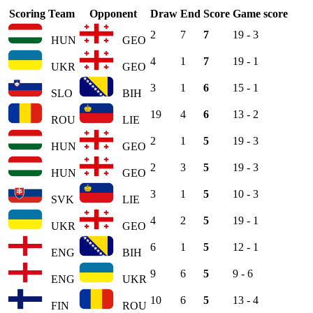
Scoring Team
Opponent
Draw
End
Score
Game score
2
7
7
19 - 3
HUN
GEO
4
1
7
19 - 1
UKR
GEO
3
1
6
15 - 1
SLO
BIH
19
4
6
13 - 2
ROU
LIE
2
1
5
19 - 3
HUN
GEO
2
3
5
19 - 3
HUN
GEO
3
1
5
10 - 3
SVK
LIE
4
2
5
19 - 1
UKR
GEO
6
1
5
12 - 1
ENG
BIH
9
6
5
9 - 6
ENG
UKR
10
6
5
13 - 4
FIN
ROU