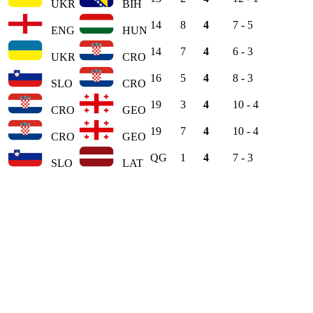
UKR
BIH
14
8
4
7 - 5
ENG
HUN
14
7
4
6 - 3
UKR
CRO
16
5
4
8 - 3
SLO
CRO
19
3
4
10 - 4
CRO
GEO
19
7
4
10 - 4
CRO
GEO
QG
1
4
7 - 3
SLO
LAT