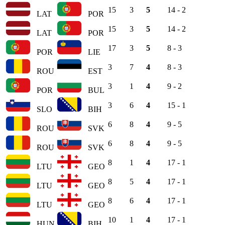
15
3
5
14 - 2
LAT
POR
15
3
5
14 - 2
LAT
POR
17
3
5
8 - 3
POR
LIE
3
7
4
8 - 3
ROU
EST
3
1
4
9 - 2
POR
BUL
3
6
4
15 - 1
SLO
BIH
6
8
4
9 - 5
ROU
SVK
6
8
4
9 - 5
ROU
SVK
8
1
4
17 - 1
LTU
GEO
8
5
4
17 - 1
LTU
GEO
8
6
4
17 - 1
LTU
GEO
10
1
4
17 - 1
HUN
BIH