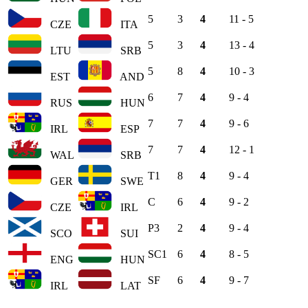
5
3
4
11 - 5
CZE
ITA
5
3
4
13 - 4
LTU
SRB
5
8
4
10 - 3
EST
AND
6
7
4
9 - 4
RUS
HUN
7
7
4
9 - 6
IRL
ESP
7
7
4
12 - 1
WAL
SRB
T1
8
4
9 - 4
GER
SWE
C
6
4
9 - 2
CZE
IRL
P3
2
4
9 - 4
SCO
SUI
SC1
6
4
8 - 5
ENG
HUN
SF
6
4
9 - 7
IRL
LAT