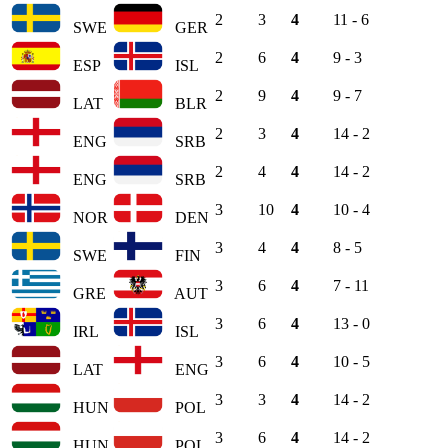
2
3
4
11 - 6
SWE
GER
2
6
4
9 - 3
ESP
ISL
2
9
4
9 - 7
LAT
BLR
2
3
4
14 - 2
ENG
SRB
2
4
4
14 - 2
ENG
SRB
3
10
4
10 - 4
NOR
DEN
3
4
4
8 - 5
SWE
FIN
3
6
4
7 - 11
GRE
AUT
3
6
4
13 - 0
IRL
ISL
3
6
4
10 - 5
LAT
ENG
3
3
4
14 - 2
HUN
POL
3
6
4
14 - 2
HUN
POL