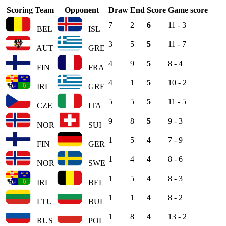
Scoring Team
Opponent
Draw
End
Score
Game score
7
2
6
11 - 3
BEL
ISL
3
5
5
11 - 7
AUT
GRE
4
9
5
8 - 4
FIN
FRA
4
1
5
10 - 2
IRL
GRE
5
5
5
11 - 5
CZE
ITA
9
8
5
9 - 3
NOR
SUI
1
5
4
7 - 9
FIN
GER
1
4
4
8 - 6
NOR
SWE
1
5
4
8 - 3
IRL
BEL
1
1
4
8 - 2
LTU
BUL
1
8
4
13 - 2
RUS
POL