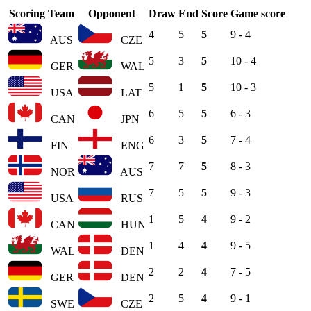
Scoring Team
Opponent
Draw
End
Score
Game score
4
5
5
9 - 4
AUS
CZE
5
3
5
10 - 4
GER
WAL
5
1
5
10 - 3
USA
LAT
6
5
5
6 - 3
CAN
JPN
6
3
5
7 - 4
FIN
ENG
7
7
5
8 - 3
NOR
AUS
7
5
5
9 - 3
USA
RUS
1
5
4
9 - 2
CAN
HUN
1
4
4
9 - 5
WAL
DEN
2
2
4
7 - 5
GER
DEN
2
5
4
9 - 1
SWE
CZE