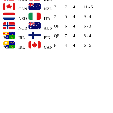
7
7
4
11 - 5
CAN
NZL
7
5
4
9 - 4
NED
ITA
QF
6
4
6 - 3
NOR
AUS
QF
7
4
8 - 4
IRL
FIN
F
4
4
6 - 5
IRL
CAN