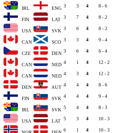
3
3
4
8 - 6
IRL
ENG
3
7
4
8 - 2
FIN
LAT
3
6
4
8 - 2
USA
SVK
3
3
4
9 - 4
CAN
SCO
3
6
4
6 - 4
CZE
DEN
4
1
4
12 - 2
CAN
NED
4
3
4
12 - 2
CAN
NED
4
4
4
8 - 6
DEN
AUT
4
4
4
9 - 4
FIN
SVK
5
4
4
8 - 3
IRL
SVK
5
3
4
10 - 3
USA
LAT
6
1
4
10 - 3
NOR
DEN