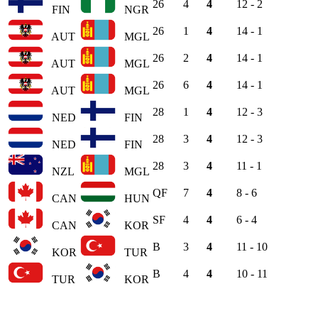
26
4
4
12 - 2
FIN
NGR
26
1
4
14 - 1
AUT
MGL
26
2
4
14 - 1
AUT
MGL
26
6
4
14 - 1
AUT
MGL
28
1
4
12 - 3
NED
FIN
28
3
4
12 - 3
NED
FIN
28
3
4
11 - 1
NZL
MGL
QF
7
4
8 - 6
CAN
HUN
SF
4
4
6 - 4
CAN
KOR
B
3
4
11 - 10
KOR
TUR
B
4
4
10 - 11
TUR
KOR