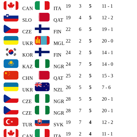
19
3
5
11 - 1
CAN
ITA
19
4
5
12 - 2
SLO
QAT
22
6
5
19 - 1
CZE
FIN
22
2
5
20 - 0
UKR
MGL
24
2
5
14 - 1
KOR
FIN
24
7
5
14 - 0
KAZ
NGR
25
2
5
15 - 3
CHN
QAT
26
5
5
7 - 6
UKR
NZL
28
5
5
20 - 1
CZE
NGR
28
7
5
20 - 1
CZE
NGR
19
7
4
12 - 2
TUR
SVK
19
2
4
11 - 1
CAN
ITA