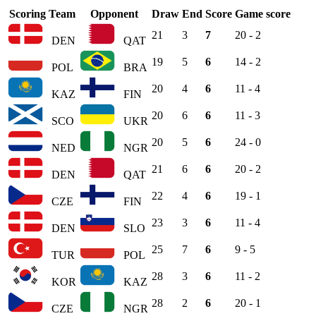
Scoring Team
Opponent
Draw
End
Score
Game score
21
3
7
20 - 2
DEN
QAT
19
5
6
14 - 2
POL
BRA
20
4
6
11 - 4
KAZ
FIN
20
6
6
11 - 3
SCO
UKR
20
5
6
24 - 0
NED
NGR
21
6
6
20 - 2
DEN
QAT
22
4
6
19 - 1
CZE
FIN
23
3
6
11 - 4
DEN
SLO
25
7
6
9 - 5
TUR
POL
28
3
6
11 - 2
KOR
KAZ
28
2
6
20 - 1
CZE
NGR