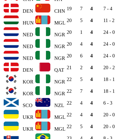
19
7
4
7 - 4
DEN
CHN
20
5
4
11 - 2
HUN
MGL
20
1
4
24 - 0
NED
NGR
20
4
4
24 - 0
NED
NGR
20
6
4
24 - 0
NED
NGR
21
2
4
20 - 2
DEN
QAT
22
5
4
18 - 1
KOR
NGR
22
7
4
18 - 1
KOR
NGR
22
4
4
6 - 3
SCO
NZL
22
4
4
20 - 0
UKR
MGL
22
5
4
20 - 0
UKR
MGL
23
4
4
8 - 3