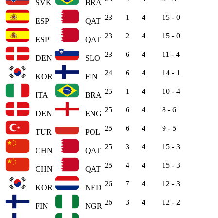
SVK
BRA
23
1
4
15 - 0
ESP
QAT
23
2
4
15 - 0
ESP
QAT
23
6
4
11 - 4
DEN
SLO
24
6
4
14 - 1
KOR
FIN
25
1
4
10 - 4
ITA
BRA
25
6
4
8 - 6
DEN
ENG
25
6
4
9 - 5
TUR
POL
25
3
4
15 - 3
CHN
QAT
25
4
4
15 - 3
CHN
QAT
26
7
4
12 - 3
KOR
NED
26
3
4
12 - 2
FIN
NGR